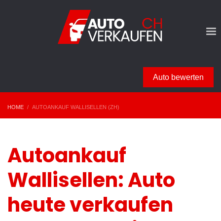
Auto bewerten
HOME
AUTOANKAUF WALLISELLEN (ZH)
Autoankauf
Wallisellen: Auto
heute verkaufen