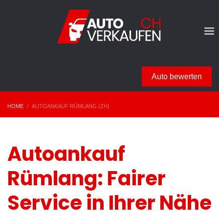
Auto bewerten
HOME
AUTOANKAUF RÜMLANG (ZH)
Autoankauf
Rümlang: Fairer
Service in Ihrer Nähe