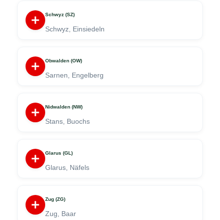
Schwyz (SZ)
Schwyz, Einsiedeln
Obwalden (OW)
Sarnen, Engelberg
Nidwalden (NW)
Stans, Buochs
Glarus (GL)
Glarus, Näfels
Zug (ZG)
Zug, Baar