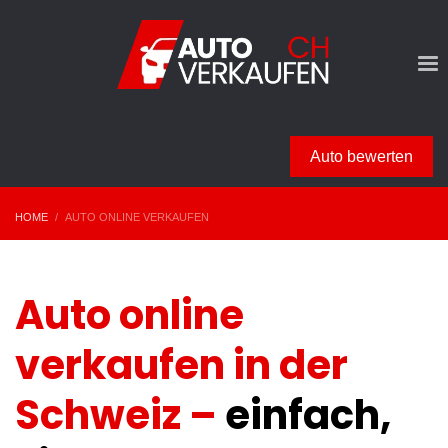
Auto bewerten
HOME
AUTO ONLINE VERKAUFEN
Auto online
verkaufen in der
Schweiz –
einfach,