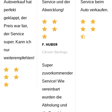
Autoverkauf hat
Service und der
Service beim
perfekt
Abwicklung!
Auto verkaufen.
geklappt, der
Preis war fair,
der Service
super. Kann ich
F. HUBER
nur
Citroën Berlingo
weiterempfehlen!
Super
zuvorkommender
Service! Wie
vereinbart
wurden die
Abholung und