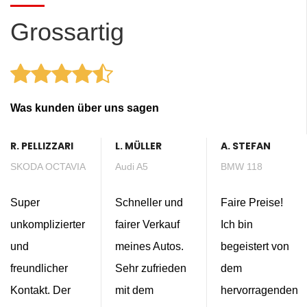
Grossartig
Was kunden über uns sagen
R. PELLIZZARI
L. MÜLLER
A. STEFAN
SKODA OCTAVIA
Audi A5
BMW 118
Super
Schneller und
Faire Preise!
unkomplizierter
fairer Verkauf
Ich bin
und
meines Autos.
begeistert von
freundlicher
Sehr zufrieden
dem
Kontakt. Der
mit dem
hervorragenden