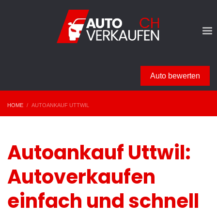
Auto bewerten
HOME
AUTOANKAUF UTTWIL
Autoankauf Uttwil:
Autoverkaufen
einfach und schnell