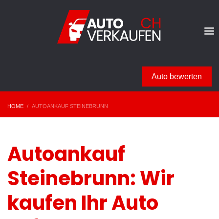
Auto bewerten
HOME
AUTOANKAUF STEINEBRUNN
Autoankauf
Steinebrunn: Wir
kaufen Ihr Auto