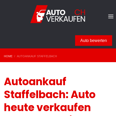
Auto bewerten
HOME
AUTOANKAUF STAFFELBACH
Autoankauf
Staffelbach: Auto
heute verkaufen