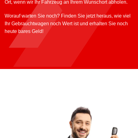
Ort, wenn wir Ihr Fahrzeug an Ihrem Wunschort abholen.
Worauf warten Sie noch? Finden Sie jetzt heraus, wie viel
Ihr Gebrauchtwagen noch Wert ist und erhalten Sie noch
heute bares Geld!