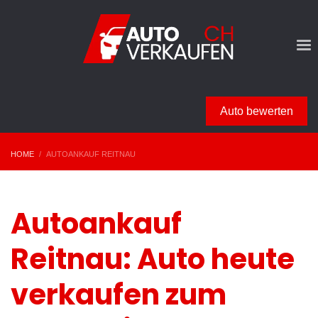
Auto bewerten
HOME
AUTOANKAUF REITNAU
Autoankauf
Reitnau: Auto heute
verkaufen zum