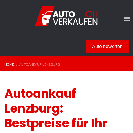
Auto bewerten
HOME
AUTOANKAUF LENZBURG
Autoankauf
Lenzburg:
Bestpreise für Ihr