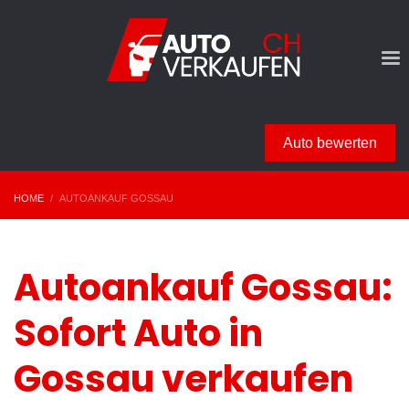
Auto bewerten
HOME
AUTOANKAUF GOSSAU
Autoankauf Gossau:
Sofort Auto in
Gossau verkaufen