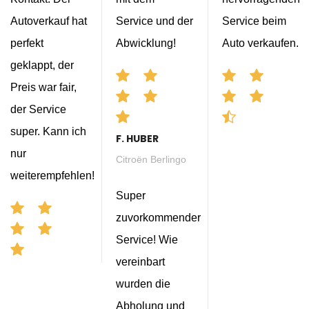
Autoverkauf hat
Service und der
Service beim
perfekt
Abwicklung!
Auto verkaufen.
geklappt, der
Preis war fair,
der Service
super. Kann ich
F. HUBER
nur
Citroën Berlingo
weiterempfehlen!
Super
zuvorkommender
Service! Wie
vereinbart
wurden die
Abholung und