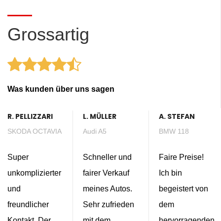
Grossartig
Was kunden über uns sagen
R. PELLIZZARI
L. MÜLLER
A. STEFAN
SKODA OCTAVIA
Audi A5
BMW 118
Super
Schneller und
Faire Preise!
unkomplizierter
fairer Verkauf
Ich bin
und
meines Autos.
begeistert von
freundlicher
Sehr zufrieden
dem
Kontakt. Der
mit dem
hervorragenden