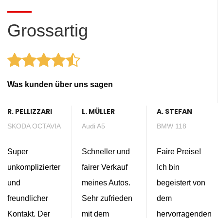
Grossartig
Was kunden über uns sagen
R. PELLIZZARI
L. MÜLLER
A. STEFAN
SKODA OCTAVIA
Audi A5
BMW 118
Super
Schneller und
Faire Preise!
unkomplizierter
fairer Verkauf
Ich bin
und
meines Autos.
begeistert von
freundlicher
Sehr zufrieden
dem
Kontakt. Der
mit dem
hervorragenden