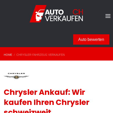
Auto bewerten
HOME
CHRYSLER-FAHRZEUG VERKAUFEN
Chrysler Ankauf: Wir
kaufen Ihren Chrysler
schweizweit