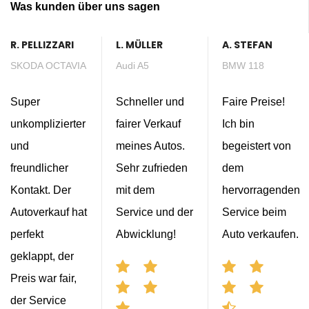
Was kunden über uns sagen
R. PELLIZZARI
L. MÜLLER
A. STEFAN
SKODA OCTAVIA
Audi A5
BMW 118
Super
Schneller und
Faire Preise!
unkomplizierter
fairer Verkauf
Ich bin
und
meines Autos.
begeistert von
freundlicher
Sehr zufrieden
dem
Kontakt. Der
mit dem
hervorragenden
Autoverkauf hat
Service und der
Service beim
perfekt
Abwicklung!
Auto verkaufen.
geklappt, der
Preis war fair,
der Service